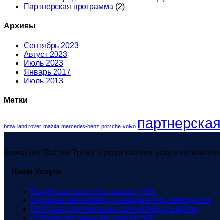
Партнерская программа
(2)
Архивы
Сентябрь 2023
Август 2023
Июль 2023
Январь 2017
Июль 2013
Метки
партнерска
bmw
land rover
mazda
mercedes-benz
porsche
volvo
Компания “Восток-Трейд” предоставляет услуги по компл
Наши Услуги
Подбор запчастей по заявке с VIN
Продажа запчастей со складов в РФ, Белоруссии
Поставка оригинальных запчастей из Европы
Оптовая поставка автозапчастей