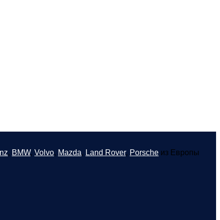
nz
,
BMW
,
Volvo
,
Mazda
,
Land Rover
,
Porsche
из Европы