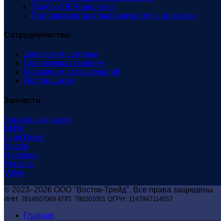
Подбор OEM аналогов
Поставка контрактных запчастей и агрегатов
Сотрудничество
Дилерским центрам
Сервисным станциям
Магазинам автозапчастей
Поставщикам
Запчасти
Заказать запчасти
BMW
Land Rover
Mazda
Mercedes
Porsche
Volvo
© 2023–2026 ООО "Восток-Трейд". Все права защищены.
ИНН: 7814607069 КПП: 780201001 ОГРН: 1147847114557
Главная