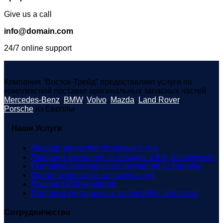
Give us a call
info@domain.com
24/7 online support
Компания “Восток-Трейд” предоставляет услуги по
комплексной поставке оригинальных запасных частей
Mercedes-Benz
,
BMW
,
Volvo
,
Mazda
,
Land Rover
,
Porsche
из Европы
Наши Услуги
Подбор запчастей по заявке с VIN
Продажа запчастей со складов в РФ, Белоруссии
Поставка оригинальных запчастей из Европы
Оптовая поставка автозапчастей
Подбор OEM аналогов
Поставка контрактных запчастей и агрегатов
Сотрудничество