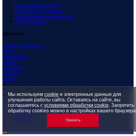
Дилерским центрам
Сервисным станциям
Магазинам автозапчастей
Поставщикам
Запчасти
Заказать запчасти
BMW
Land Rover
Mazda
Mercedes
Porsche
Volvo
© 2023–2026 ООО "Восток-Трейд". Все права защищены.
Мы используем
cookie
и электронные данные для
ИНН: 7814607069 КПП: 780201001 ОГРН: 1147847114557
улучшения работы сайта. Оставаясь на сайте, вы
Главная
соглашаетесь с
условиями обработки cookie
. Запретить
Конфиденциальность
обработку cookies можно в настройках вашего браузера
Данные
Принять
Контакты